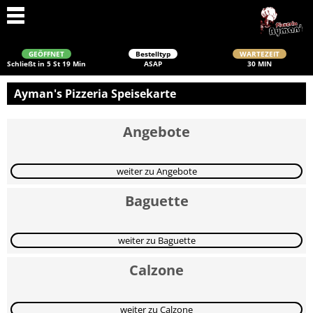
GEÖFFNET
Bestelltyp
WARTEZEIT
Schließt in 5 St 19 Min
ASAP
30 MIN
Ayman's Pizzeria Speisekarte
Angebote
weiter zu Angebote
Baguette
Schließen
weiter zu Baguette
Calzone
weiter zu Calzone