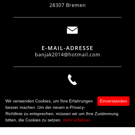
28307 Bremen
E-MAIL-ADRESSE
banjak2014@hotmail.com
TELEFON
Wir verwenden Cookies, um Ihre Erfahrungen
Einverstanden
0421 4853458
besser machen. Um der neuen e-Privacy-
Richtlinie zu entsprechen, müssen wir um Ihre Zustimmung
0
bitten, die Cookies zu setzen.
mehr erfahren
Startseite
Kategorien
Mein Konto
zur Kasse