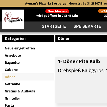
Ayman's Pizzeria | Arberger Heerstraße 31 28307 Bre
Geschlossen
WAR
wird geöffnet in 7 St 48 Min
3
STARTSEITE
SPEISEKARTE
Kategorien
Döner
Neue eingetroffen
Angebote
1- Döner Pita Kalb
Baguette
Drehspieß Kalbgyros, 
Calzone
Döner
Getränke
Gratins & Aufläufe
Grillteller
Pasta