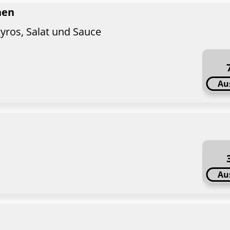
hen
ros, Salat und Sauce
Au
Au