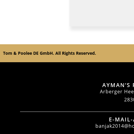
Tom & Poolee DE GmbH. All Rights Reserved.
AYMAN'S 
Arberger Hee
283
E-MAIL
banjak2014@ho