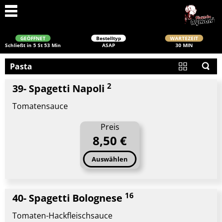
GEÖFFNET
Bestelltyp
WARTEZEIT
Schließt in 5 St 53 Min
ASAP
30 MIN
Pasta
2
39- Spagetti Napoli
Tomatensauce
Preis
8,50 €
Schließen
Auswählen
16
40- Spagetti Bolognese
Tomaten-Hackfleischsauce